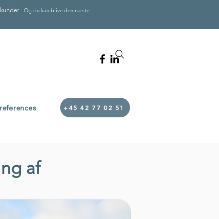
e kunder -
Og du kan blive den næste
references
+45 42 77 02 51
ing af