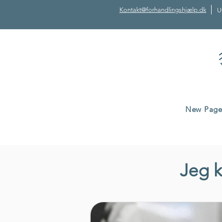
Kontakt@forhandlingshjælp.dk
U
New Pag
Jeg k