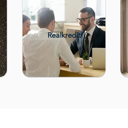
Realkredit
Forhandlingshjælp.dk