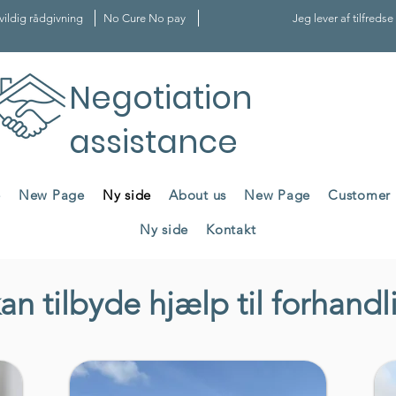
vildig rådgivning
No Cure No pay
Jeg lever af tilfreds
Negotiation
assistance
e
New Page
Ny side
About us
New Page
Customer 
Ny side
Kontakt
an tilbyde hjælp til forhandl